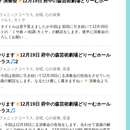
サ 演奏会
12月19日 府中の森芸術劇場どりーむホー
フォニックコーラス
,
合唱
,
心の栄養
ツァルト
,
大ミサ
タイトルは若干変えましたが今回は 前回に引き続いて12月19日
トの「ミサ曲 ハ短調 大ミサ」の解説をします。後半に演奏会の
ろしくお願い …
やります
12月19日 府中の森芸術劇場どりーむホール
ーラス
2
フォニックコーラス
,
合唱
,
心の栄養
,
音楽
今回は前回に引き続いて12月19日にる演奏会の告知をさせていた
楽曲の解説もします。なるたけ優しく書きますね～
演奏会よろ
 …
やります
12月19日 府中の森芸術劇場どりーむホール
ーラス
フォニックコーラス
,
合唱
,
心の栄養
,
音楽
。今回は12月19日にる演奏会の告知をします。合わせて楽曲の解
…どこで何やるの？ 来たる、12月19日(土) 14時 開演府中の森芸