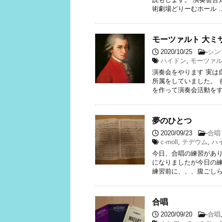
術劇場どりーむホール 
モーツァルト 大ミ
2020/10/25
-
シン
ハイドン
,
モーツァ
演奏会をやります 実は
所属をしていました。 
を作って演奏会活動をす
夢のひとつ
2020/09/23
-
合唱
c-moll
,
テデウム
,
ハ
今日、合唱の練習があり
になりましたが今日の練
練習前に、、、腹ごしらえ
合唱
2020/09/20
-
合唱