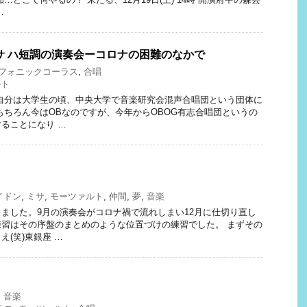
…
サ ハ短調の演奏会ーコロナの困難のなかで
フォニックコーラス
,
合唱
ルト
自分は大学生の頃、中央大学で音楽研究会混声合唱団という団体に
もちろん今はOBなのですが、今年からOBOG有志合唱団というの
ることになり …
イドン
,
ミサ
,
モーツァルト
,
仲間
,
夢
,
音楽
ました。9月の演奏会がコロナ禍で流れしまい12月に仕切り直し
習はその序盤のまとめのような位置づけの練習でした。 まずその
(笑)東銀座 …
,
音楽