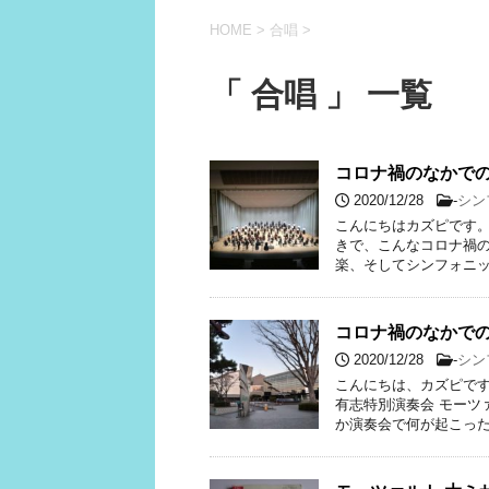
HOME
>
合唱
>
「 合唱 」 一覧
コロナ禍のなかでの
2020/12/28
-
シン
こんにちはカズピです。
きで、こんなコロナ禍
楽、そしてシンフォニッ
コロナ禍のなかでの
2020/12/28
-
シン
こんにちは、カズピで
有志特別演奏会 モーツ
か演奏会で何が起こったの