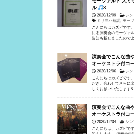
モーツァルト 大ミ
ル
3
2020/12/09
-
シン
ミサ曲ハ短調
,
モー
こんにちはカズピです。
にる演奏会のモーツァル
告知も載せましたのでよ
演奏会でこんな曲
オーケストラ付コ
2020/12/06
-
シン
こんにちはカズピです。
だき、合わせてさらに
しくお願いいたします&
演奏会でこんな曲
オーケストラ付コ
2020/12/04
-
シン
こんにちは、カズピです
説もします。 演奏会告知