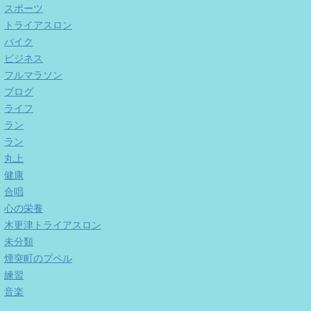
スポーツ
トライアスロン
バイク
ビジネス
フルマラソン
ブログ
ライフ
ラン
ラン
丸上
健康
合唱
心の栄養
木更津トライアスロン
未分類
煙突町のプペル
練習
音楽