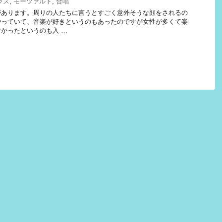
ラス
,
モーツァルト
,
合唱
があります。周りの人たちに言うとすごく意外そうな顔をされるの
やっていて、音楽が好きというのもあったのですが女性が多くて楽
かったというのも入 …