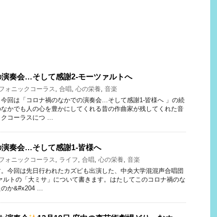
演奏会…そして感謝2-モーツァルトへ
フォニックコーラス
,
合唱
,
心の栄養
,
音楽
今回は「コロナ禍のなかでの演奏会…そして感謝1-皆様へ 」の続
のなかでも人の心を豊かにしてくれる昔の作曲家が残してくれた音
クコーラスにつ …
演奏会…そして感謝1-皆様へ
フォニックコーラス
,
ライフ
,
合唱
,
心の栄養
,
音楽
す。今回は先日行われたカズピも出演した、中央大学混混声合唱団
ァルトの「大ミサ」について書きます。はたしてこのコロナ禍のな
か&#x204 …