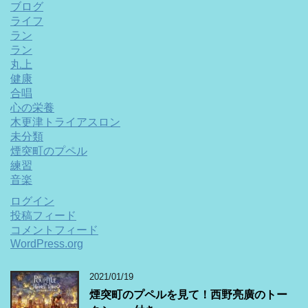
ブログ
ライフ
ラン
ラン
丸上
健康
合唱
心の栄養
木更津トライアスロン
未分類
煙突町のプペル
練習
音楽
ログイン
投稿フィード
コメントフィード
WordPress.org
2021/01/19
煙突町のプペルを見て！西野亮廣のトー