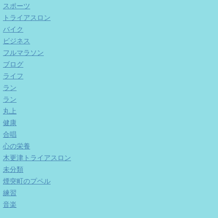
スポーツ
トライアスロン
バイク
ビジネス
フルマラソン
ブログ
ライフ
ラン
ラン
丸上
健康
合唱
心の栄養
木更津トライアスロン
未分類
煙突町のプペル
練習
音楽