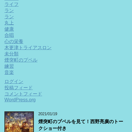
ライフ
ラン
ラン
丸上
健康
合唱
心の栄養
木更津トライアスロン
未分類
煙突町のプペル
練習
音楽
ログイン
投稿フィード
コメントフィード
WordPress.org
2021/01/19
煙突町のプペルを見て！西野亮廣のトー
クショー付き