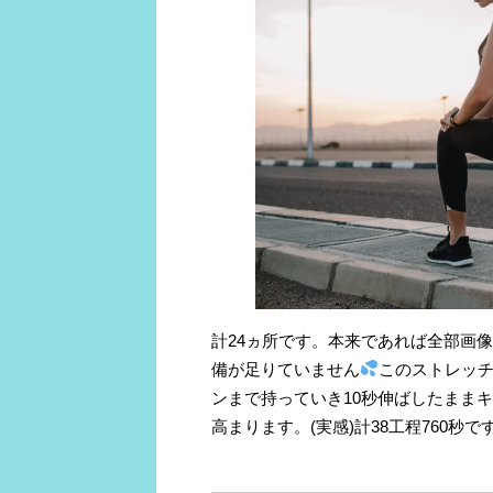
計24ヵ所です。本来であれば全部画
備が足りていません
このストレッチ
ンまで持っていき10秒伸ばしたまま
高まります。(実感)計38工程760