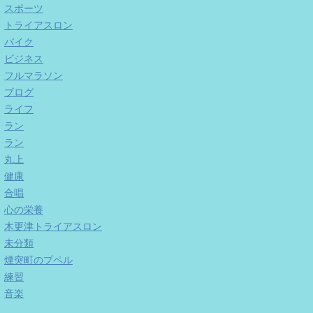
スポーツ
トライアスロン
バイク
ビジネス
フルマラソン
ブログ
ライフ
ラン
ラン
丸上
健康
合唱
心の栄養
木更津トライアスロン
未分類
煙突町のプペル
練習
音楽