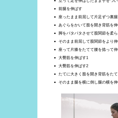
立って足を伸ばしたまま手をつい
前腿を伸ばす
座ったまま前屈して片足ずつ裏腿
あぐらをかいて股を開き背筋を伸
脚をパタパタさせて股関節を柔ら
そのまま前屈して股関節をより伸
座って片膝をたてて腰を捻って伸
大臀筋を伸ばす1
大臀筋を伸ばす2
たてに大きく股を開き背筋をたて
そのまま腿を横に倒し腿の横を伸